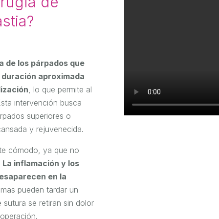
irugía de
astia?
ca de los párpados que
na duración aproximada
lización
, lo que permite al
Esta intervención busca
árpados superiores o
cansada y rejuvenecida.
nte cómodo, ya que no
.
La inflamación y los
desaparecen en la
mas pueden tardar un
utura se retiran sin dolor
 operación.