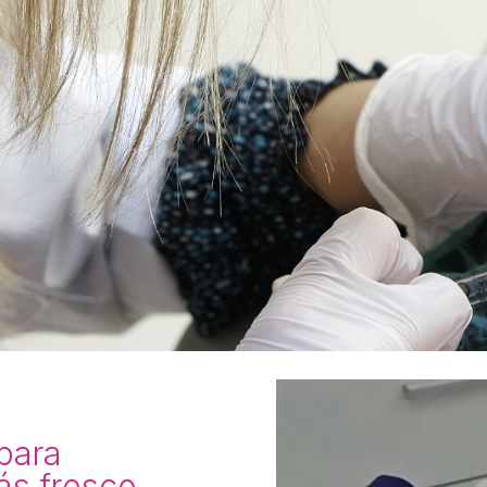
 para
ás fresco,