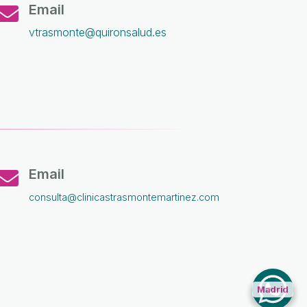
Email

vtrasmonte@quironsalud.es
Email

consulta@clinicastrasmontemartinez.com
Madrid