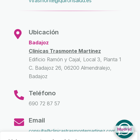
vtrasmonte@quironsalud.es
Ubicación

Badajoz
Clínicas Trasmonte Martínez
Edificio Ramón y Cajal, Local 3, Planta 1
C. Badajoz 26, 06200 Almendralejo,
Badajoz
Teléfono

690 72 87 57
Email

Madrid
consulta@clinicastrasmontemartinez.com