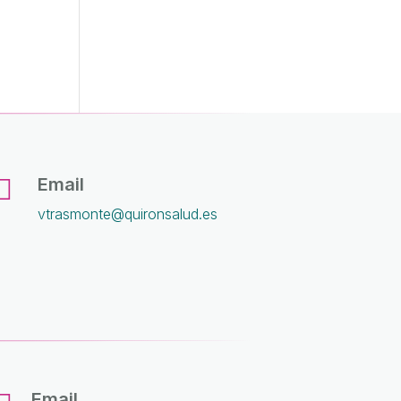

Email
vtrasmonte@quironsalud.es
Email