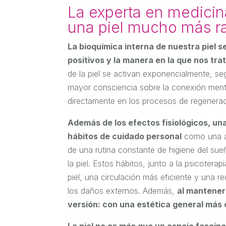
La experta en medicin
una piel mucho más r
La bioquímica interna de nuestra piel 
positivos y la manera en la que nos tr
de la piel se activan exponencialmente, se
mayor consciencia sobre la conexión mente-
directamente en los procesos de regenerac
Además de los efectos fisiológicos,
una
hábitos de cuidado personal
como una al
de una rutina constante de higiene del su
la piel. Estos hábitos, junto a la psicotera
piel, una circulación más eficiente y una r
los daños externos. Además,
al mantener 
versión: con una estética general más
La piel no es más que un espejo fascina