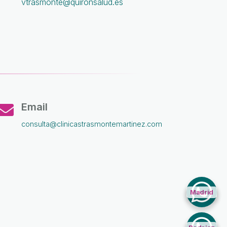
vtrasmonte@quironsalud.es
Email

consulta@clinicastrasmontemartinez.com
Madrid