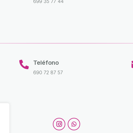
699 35 77 44
Teléfono

690 72 87 57