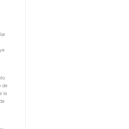
lar
uye
nto
o de
e la
 de
su