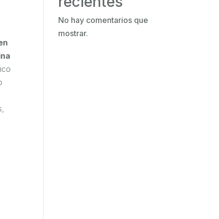
recientes
No hay comentarios que
mostrar.
en
ina
ico
o
s,