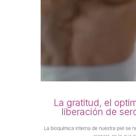
La gratitud, el opt
liberación de ser
La bioquímica interna de nuestra piel se 