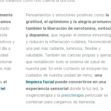
nos tratamos como nos cuenta la doctora.
tamente
Pensamientos y emociones positivas como
la
esamos
gratitud, el optimismo y la alegría promuev
astado
también la liberación de serotonina, oxitoc
está
y dopamina
, que regulan el sistema inmunológ
sitivos y
y reducen la inflamación cutánea, favoreciend
l día a
una piel más radiante, luminosa, flexible y
cidad
saludable. También las caricias propias y ajena
stionar
que restablecen todo el sistema de salud de
as más
nuestra piel. En este contexto se incluyen los
cuidados de nuestra unidad de mimo,
una
ya
el
limpieza facial
puede convertirse en una
iel
experiencia sensorial
donde la luz led, la
oxigenoterapia y la
presoterapia
periocular se
combinan para cargarnos de bienestar.