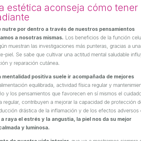
a estética aconseja cómo tener
adiante
se nutre por dentro a través de nuestros pensamientos
atamos a nosotras mismas.
Los beneficios de la función celu
gún muestran las investigaciones más punteras, gracias a una
piel. Se sabe que cultivar una actitud mental saludable infl
ión y reparación cutánea.
 mentalidad positiva suele ir acompañada de mejores
imentación equilibrada, actividad física regular y mantenimie
eño y los pensamientos que favorecen en sí mismos el cuidad
pia regular, contribuyen a mejorar la capacidad de protección d
educción drástica de la inflamación y de los efectos adversos
a raya el estrés y la angustia, la piel nos da su mejor
 calmada y luminosa.
nte de nuestra vida interior,
que va a mostrarnos siempre 