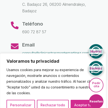
C. Badajoz 26, 06200 Almendralejo,
Badajoz
Teléfono

690 72 87 57
Email

Madrid
consulta@clinicastrasmontemartinez.com
Valoramos tu privacidad
Badajoz
Usamos cookies para mejorar su experiencia de
navegación, mostrarle anuncios o contenidos
personalizados y analizar nuestro tráfico. Al hacer clic en
Pedir
cita
Aviso Legal
|
Política de Privacidad
|
Cookies
|
“Aceptar todo” usted da su consentimiento a nuestro uso
de las cookies.
Declaración de accesibilidad |
Canal Ético
Reseñas
Personalizar
Rechazar todo
Aceptar todo