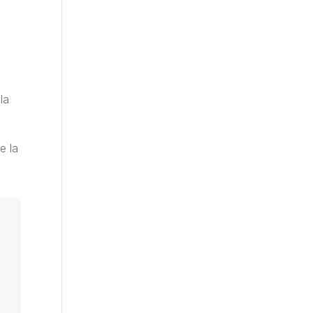
la
e la