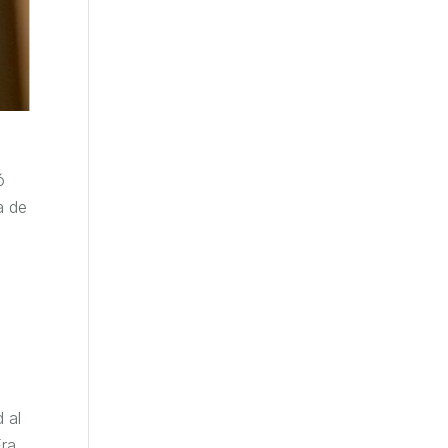
ó
a de
 al
Era