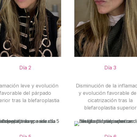
Día 2
Día 3
lamación leve y evolución
Disminución de la inflama
favorable del párpado
y evolución favorable de
rior tras la blefaroplastia
cicatrización tras la
blefaroplastia superior
Día 5
Día 6