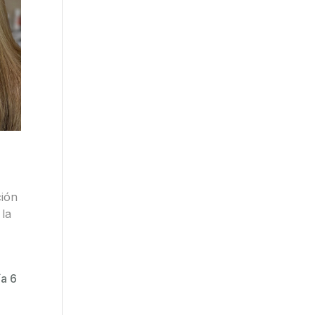
ción
 la