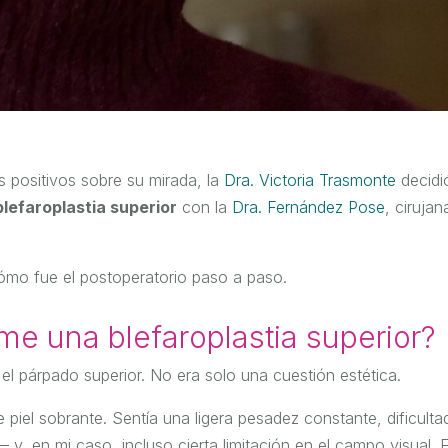
 positivos sobre su mirada, la
Dra. Victoria Trasmonte
decidi
blefaroplastia superior
con la
Dra. Fernández Pose
, cirujan
ómo fue el postoperatorio paso a paso.
me una blefaroplastia superior?
l párpado superior. No era solo una cuestión estética.
iel sobrante. Sentía una ligera pesadez constante, dificultad
, en mi caso, incluso cierta limitación en el campo visual. 